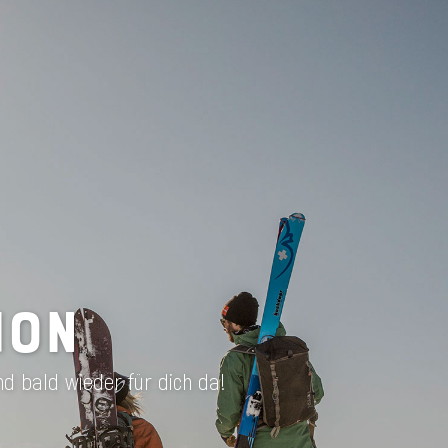
ION
nd bald wieder für dich da!