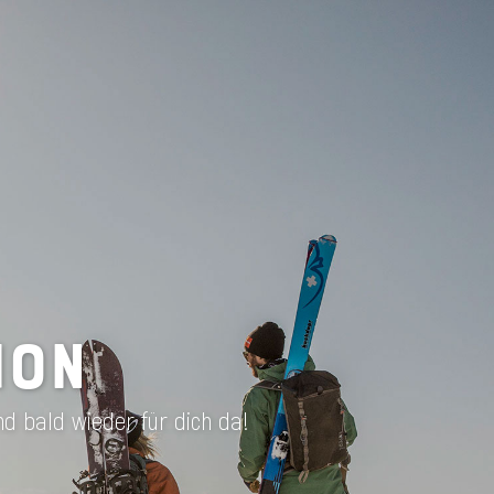
ION
nd bald wieder für dich da!