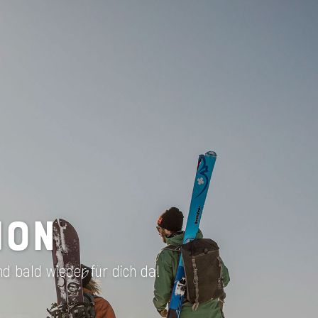
ION
nd bald wieder für dich da!