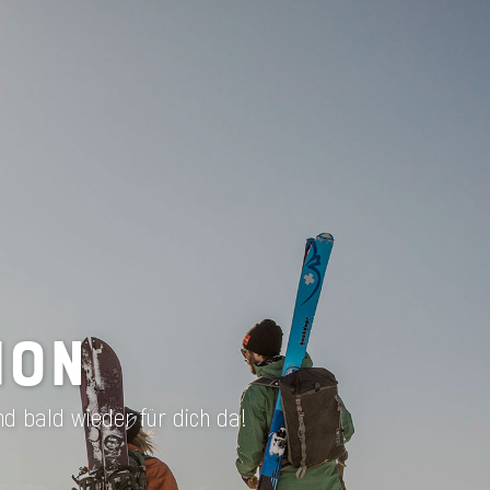
ION
nd bald wieder für dich da!