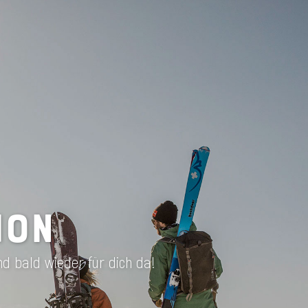
ION
nd bald wieder für dich da!