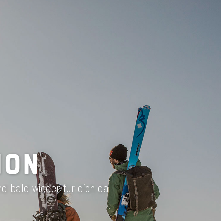
ION
nd bald wieder für dich da!